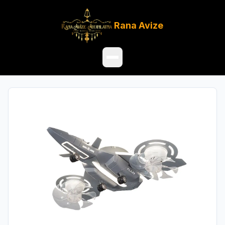
Rana
Avize
Ana Sayfa
Ürünler
Hakkımızda
Referanslar
Satış Noktaları