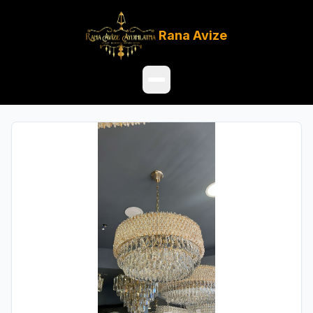
Rana
Avize
Ana Sayfa
Ürünler
Hakkımızda
Referanslar
Satış Noktaları