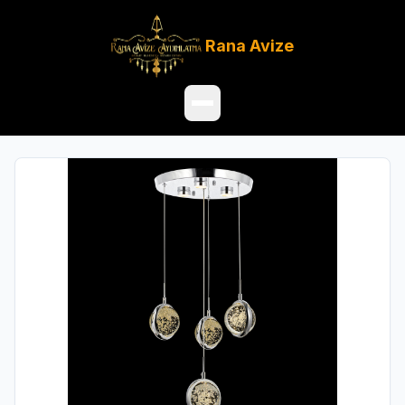
Rana
Avize
Ana Sayfa
Ürünler
Hakkımızda
Referanslar
Satış Noktaları