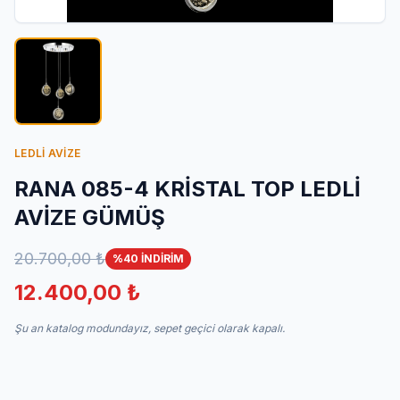
İletişim
LEDLİ AVİZE
RANA 085-4 KRİSTAL TOP LEDLİ
AVİZE GÜMÜŞ
20.700,00 ₺
%40 İNDİRİM
12.400,00 ₺
Şu an katalog modundayız, sepet geçici olarak kapalı.