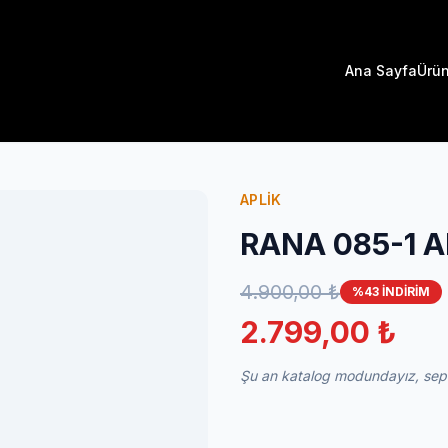
Ana Sayfa
Ürün
APLİK
RANA 085-1 
4.900,00 ₺
%43 İNDİRİM
2.799,00 ₺
Şu an katalog modundayız, sepet