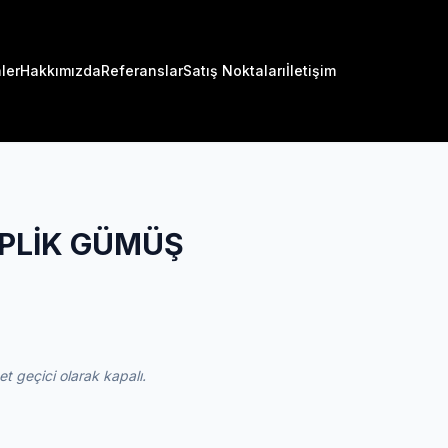
ler
Hakkımızda
Referanslar
Satış Noktaları
İletişim
APLİK GÜMÜŞ
 geçici olarak kapalı.