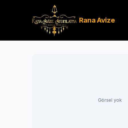
Rana
Avize
Görsel yok