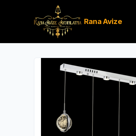
Rana
Avize