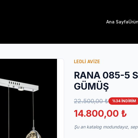
Ana Sayfa
Ürün
LEDLİ AVİZE
RANA 085-5 S
GÜMÜŞ
22.500,00 ₺
%34 İNDİRİM
14.800,00 ₺
Şu an katalog modundayız, sepet