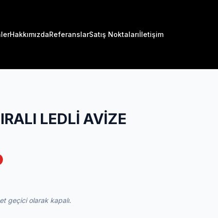
ler
Hakkımızda
Referanslar
Satış Noktaları
İletişim
IRALI LEDLİ AVİZE
 geçici olarak kapalı.