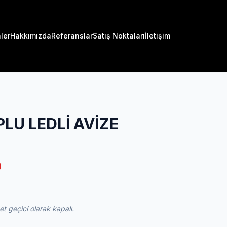
ler
Hakkımızda
Referanslar
Satış Noktaları
İletişim
LU LEDLİ AVİZE
 geçici olarak kapalı.