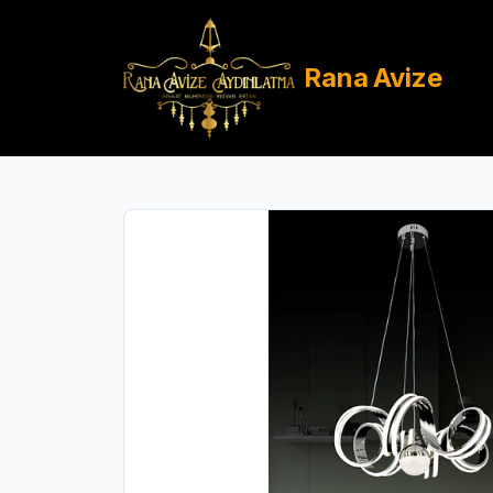
Rana
Avize