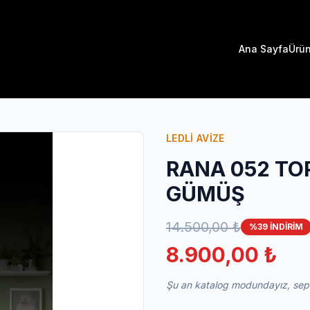
Ana Sayfa
Ürün
LEDLİ AVİZE
RANA 052 TOP
GÜMÜŞ
14.500,00 ₺
%39 İNDİRİM
8.900,00 ₺
Şu an katalog modundayız, sepet