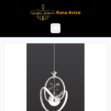
Rana
Avize
Ana Sayfa
Ürünler
Hakkımızda
Referanslar
Satış Noktaları