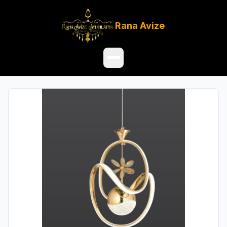
Rana
Avize
Ana Sayfa
Ürünler
Hakkımızda
Referanslar
Satış Noktaları