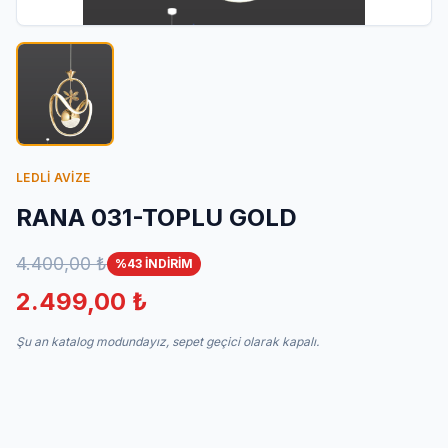
İletişim
LEDLİ AVİZE
RANA 031-TOPLU GOLD
4.400,00 ₺
%43 İNDİRİM
2.499,00 ₺
Şu an katalog modundayız, sepet geçici olarak kapalı.