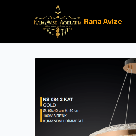
Rana
Avize