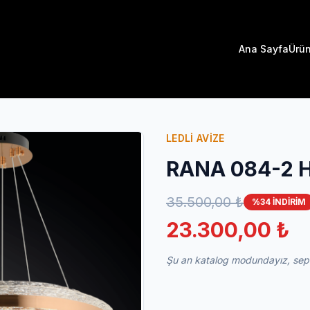
Ana Sayfa
Ürün
LEDLİ AVİZE
RANA 084-2 
35.500,00 ₺
%34 İNDİRİM
23.300,00 ₺
Şu an katalog modundayız, sepet