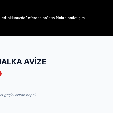
ler
Hakkımızda
Referanslar
Satış Noktaları
İletişim
HALKA AVİZE
 geçici olarak kapalı.