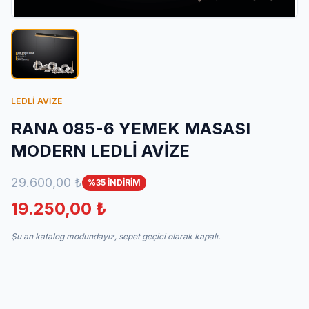
İletişim
LEDLİ AVİZE
RANA 085-6 YEMEK MASASI
MODERN LEDLİ AVİZE
29.600,00 ₺
%35 İNDİRİM
19.250,00 ₺
Şu an katalog modundayız, sepet geçici olarak kapalı.