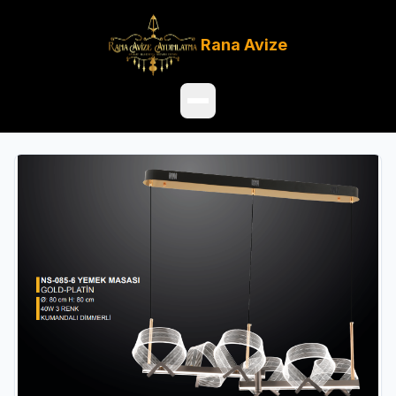
Rana
Avize
Ana Sayfa
Ürünler
Hakkımızda
Referanslar
Satış Noktaları